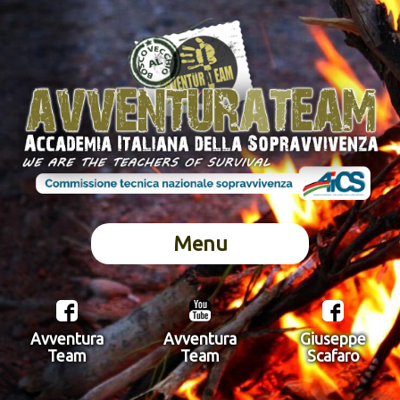
Menu
Avventura
Avventura
Giuseppe
Team
Team
Scafaro